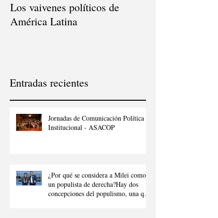
Los vaivenes políticos de
Consultor Políti
América Latina
Entradas recientes
Jornadas de Comunicación Política e
Institucional - ASACOP
¿Por qué se considera a Milei como
un populista de derecha?Hay dos
concepciones del populismo, una que
denota al populismo como “aquel que
intenta manipular a la ciudadanía