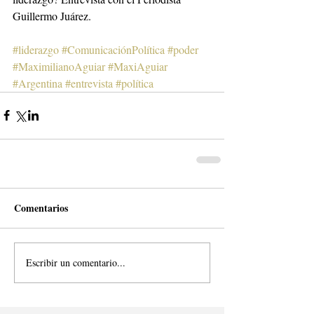
Guillermo Juárez.
#liderazgo
#ComunicaciónPolítica
#poder
#MaximilianoAguiar
#MaxiAguiar
#Argentina
#entrevista
#política
Comentarios
Escribir un comentario...