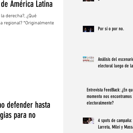
s de América Latina
 la derecha?, ¿Qué
ca regional? *Originalmente
Por sí o por no.
Análisis del escenari
electoral luego de l
Entrevista FeedBack: ¿En q
momento nos encontramos
mo defender hasta
electoralmente?
egias para no
4 spots de campaña: 
Larreta, Milei y Mass