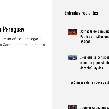
Entradas recientes
n Paraguay
Jornadas de Comunic
Política e Instituciona
 de un año de entregar el
ASACOP
io Cartes se ha posicionado
¿Por qué se consider
como un populista d
derecha?Hay dos
concepciones del po
una que denota al p
A 3 meses de la nueva gest
como “aquel que int
manipular a la ciuda
para obtener benefic
¿Comienza una nueva