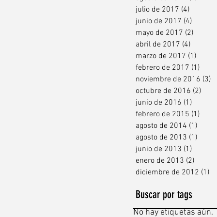
julio de 2017
(4)
4 entra
junio de 2017
(4)
4 entra
mayo de 2017
(2)
2 entr
abril de 2017
(4)
4 entra
marzo de 2017
(1)
1 ent
febrero de 2017
(1)
1 en
noviembre de 2016
(3)
3
octubre de 2016
(2)
2 en
junio de 2016
(1)
1 entra
febrero de 2015
(1)
1 en
agosto de 2014
(1)
1 ent
agosto de 2013
(1)
1 ent
junio de 2013
(1)
1 entra
enero de 2013
(2)
2 entr
diciembre de 2012
(1)
1 
Buscar por tags
No hay etiquetas aún.