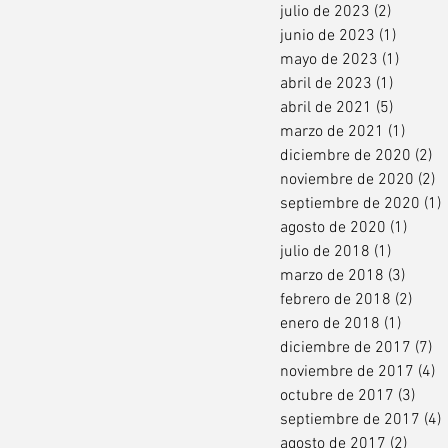
julio de 2023
(2)
2 entra
junio de 2023
(1)
1 entra
mayo de 2023
(1)
1 entr
abril de 2023
(1)
1 entra
abril de 2021
(5)
5 entra
marzo de 2021
(1)
1 ent
diciembre de 2020
(2)
2 
noviembre de 2020
(2)
2
septiembre de 2020
(1)
agosto de 2020
(1)
1 ent
julio de 2018
(1)
1 entra
marzo de 2018
(3)
3 ent
febrero de 2018
(2)
2 en
enero de 2018
(1)
1 entr
diciembre de 2017
(7)
7 
noviembre de 2017
(4)
4
octubre de 2017
(3)
3 en
septiembre de 2017
(4)
agosto de 2017
(2)
2 ent