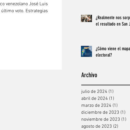
ico venezolano José Luis
último voto. Estrategias
¿Realmente nos sorp
el resultado en San 
¿Cómo viene el map
electoral?
Archivo
julio de 2024
(1)
1 entra
abril de 2024
(1)
1 entra
marzo de 2024
(1)
1 ent
diciembre de 2023
(1)
1 
noviembre de 2023
(1)
1
agosto de 2023
(2)
2 ent