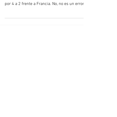
Por Federica Mariconda 🇦🇷 Ganó Croacia En
el Mundial de Fútbol Rusia 2018 ganó Croacia
por 4 a 2 frente a Francia. No, no es un error...
Entradas destacadas