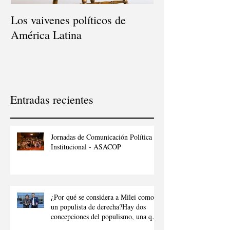
Los vaivenes políticos de
Consultor Políti
América Latina
Entradas recientes
Jornadas de Comunicación Política e
Institucional - ASACOP
¿Por qué se considera a Milei como
un populista de derecha?Hay dos
concepciones del populismo, una que
denota al populismo como “aquel que